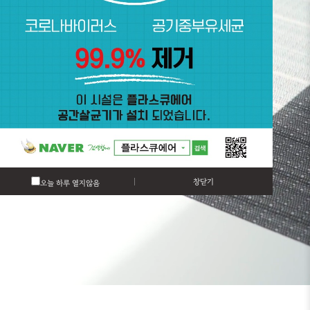
창닫기
오늘 하루 열지않음