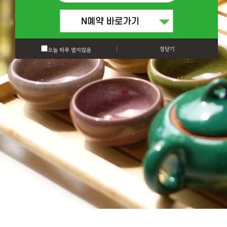
창닫기
오늘 하루 열지않음