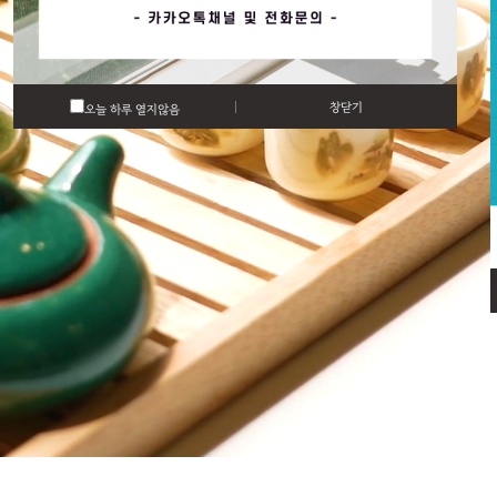
창닫기
오늘 하루 열지않음